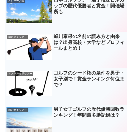
メジャー大会
ップの歴代優勝者と賞金！開催場
所も
蝉川泰果の名前の読み方と由来
国内男子ツアー
は？出身高校・大学などプロフィ
ールまとめ！
ゴルフのシード権の条件を男子・
アメリカ女子ツアー
女子別で！賞金ランキング何位ま
で？
男子女子ゴルフの歴代優勝回数ラ
国内女子ツアー
ンキング！年間最多勝記録は？