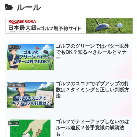
ルール
ゴルフのグリーンではパター以外
マナー
でもOK？知るべきルールとマナ
ー
ゴルフのスコアでギブアップの打
ゴルフ用語
数は？タイミングと正しい判断方
法
ゴルフでティーアップしないのは
ルール
ルール違反？苦手意識の解消法
も！