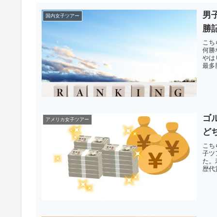
男
国内女子ツアー
勝
こち
何勝
やは
最多
ゴ
アメリカ女子ツアー
ど
こち
子ツ
た。
歴代