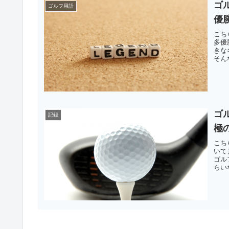
ゴ
ゴルフ用語
優
こち
多優
きな
そん
ゴ
記録
極
こち
いて
ゴル
らい