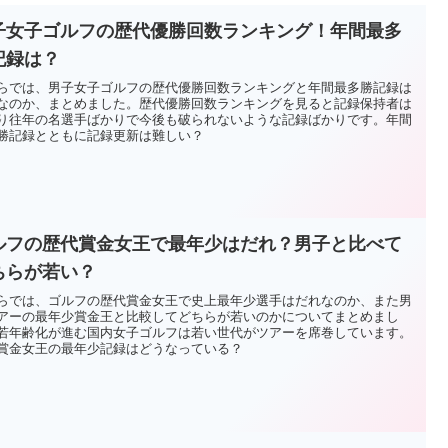
子女子ゴルフの歴代優勝回数ランキング！年間最多
記録は？
らでは、男子女子ゴルフの歴代優勝回数ランキングと年間最多勝記録は
なのか、まとめました。歴代優勝回数ランキングを見ると記録保持者は
り往年の名選手ばかりで今後も破られないような記録ばかりです。年間
勝記録とともに記録更新は難しい？
ルフの歴代賞金女王で最年少はだれ？男子と比べて
ちらが若い？
らでは、ゴルフの歴代賞金女王で史上最年少選手はだれなのか、また男
アーの最年少賞金王と比較してどちらが若いのかについてまとめまし
若年齢化が進む国内女子ゴルフは若い世代がツアーを席巻しています。
賞金女王の最年少記録はどうなっている？