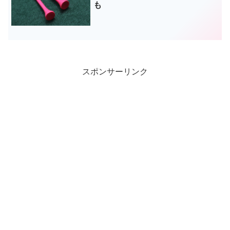
も
スポンサーリンク