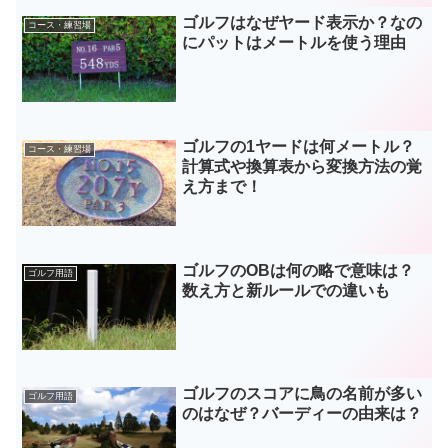
ゴルフはなぜヤード表示か？なの
コース・練習場
にパットはメートルを使う理由
ゴルフの1ヤードは何メートル？
コース・練習場
計算式や換算表から変換方法の覚
え方まで！
ゴルフのOBは何の略で意味は？
ゴルフ用語
数え方と新ルールでの違いも
ゴルフのスコアに鳥の名前が多い
ゴルフ用語
のはなぜ？バーディーの由来は？