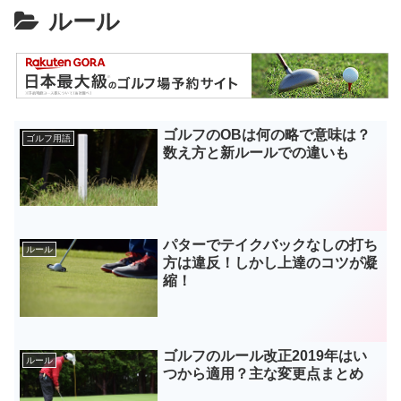
ルール
ゴルフのOBは何の略で意味は？
ゴルフ用語
数え方と新ルールでの違いも
パターでテイクバックなしの打ち
ルール
方は違反！しかし上達のコツが凝
縮！
ゴルフのルール改正2019年はい
ルール
つから適用？主な変更点まとめ