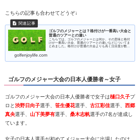
こちらの記事も合わせてどうぞ↓
ゴルフのメジャーとは？格付けが一番高い大会と
普通のツアーとの違い
こちらでは、ゴルフのメジャーとは何か、その意味と格付
けが一番高い大会、普通のツアーとの違いなどについてま
とめました。格付けが普通の大会よりも高く注目度が数段
上がるメジャーですが、どんな意味があるのでしょうか？
優勝した場合のメリットには何が？
golfenjoylife.com
ゴルフのメジャー大会の日本人優勝者～女子
ゴルフのメジャー大会の日本人優勝者で女子は
樋口久子
プ
ロと
渋野日向子
選手、
笹生優花
選手、
古江彩佳
選手、
西郷
真央
選手、
山下美夢有
選手、
桑木志帆
選手の7名が達成し
ています。
女子の日本人選手が初めてメジャー大会に出場したのは