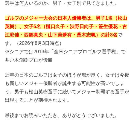
選手は何人いるのか、男子・女子別で見てきました。
ゴルフのメジャー大会の日本人優勝者は、男子
1
名（松山
英樹）、女子5
名（樋口久子・渋野日向子・笹生優花・古
江彩佳・西郷真央・山下美夢有・桑木志帆）の計8
名
で
す。（2026年8月3日時点）
※シニアでは2013年「全米シニアプロゴルフ選手権」で
井戸木鴻樹プロが優勝
近年の日本のゴルフは女子のほうが層が厚く、女子は今後
も新しいメジャー優勝者が誕生する可能性が高いでしょ
う。男子も松山英樹選手に続いてメジャー制覇する選手が
出現することが期待されます。
最後までお読みいただき、ありがとうございました。