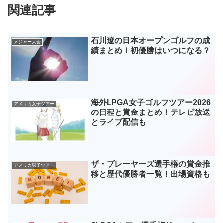
関連記事
石川遼の日本オープンゴルフの成
メジャー大会
績まとめ！初優勝はいつになる？
海外LPGA女子ゴルフツアー2026
アメリカ女子ツアー
の日程と賞金まとめ！テレビ放送
とライブ配信も
ザ・プレーヤーズ選手権の賞金推
アメリカ男子ツアー
移と歴代優勝者一覧！出場資格も