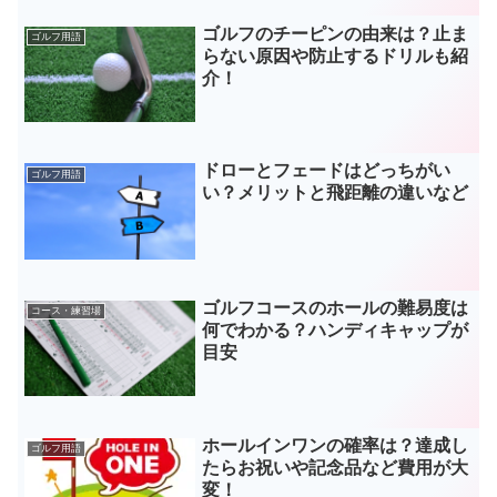
ゴルフのチーピンの由来は？止ま
ゴルフ用語
らない原因や防止するドリルも紹
介！
ドローとフェードはどっちがい
ゴルフ用語
い？メリットと飛距離の違いなど
ゴルフコースのホールの難易度は
コース・練習場
何でわかる？ハンディキャップが
目安
ホールインワンの確率は？達成し
ゴルフ用語
たらお祝いや記念品など費用が大
変！