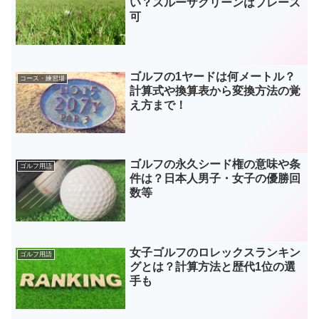
い？スルーザグリーンはプレース
可
ゴルフの1ヤードは何メートル？
コース・練習場
計算式や換算表から変換方法の覚
え方まで！
ゴルフの永久シード権の意味や条
ゴルフ用語
件は？日本人男子・女子の優勝回
数等
女子ゴルフのロレックスランキン
ゴルフ用語
グとは？計算方法と歴代1位の選
手も