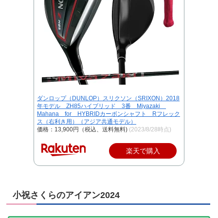
ダンロップ（DUNLOP）スリクソン（SRIXON）2018
年モデル ZH85ハイブリッド 3番 Miyazaki
Mahana for HYBRIDカーボンシャフト Rフレック
ス（右利き用）（アジア共通モデル）
価格：13,900円（税込、送料無料)
(2023/8/28時点)
楽天で購入
小祝さくらのアイアン2024