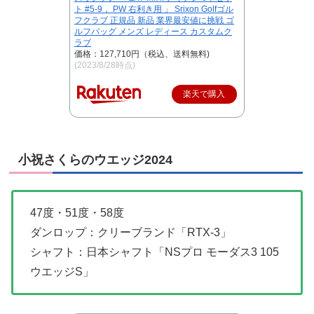
ト #5-9， PW 右利き用 」 Srixon Golfゴル
フクラブ 正規品 新品 業界最安値に挑戦 ゴ
ルフバッグ メンズ レディース カスタムク
ラブ
価格：127,710円（税込、送料無料)
(2023/8/28時点)
楽天で購入
小祝さくらのウエッジ2024
47度・51度・58度
ダンロップ：クリーブランド「RTX-3」
シャフト：日本シャフト「NSプロ モーダス3 105
ウエッジS」