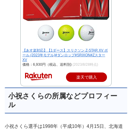
【あす楽対応】【1ダース】スリクソン Z-STAR XV ボ
ール (2023年モデル)#ダンロップ#SRIXON#Zスター
XV
価格：6,930円（税込、送料別)
(2023/8/28時点)
楽天で購入
小祝さくらの所属などプロフィー
ル
小祝さくら選手は1998年（平成10年）4月15日、北海道