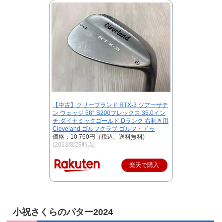
【中古】クリーブランド RTX-3 ツアーサテ
ン ウェッジ 58° S200フレックス 35.0イン
チ ダイナミックゴールド Dランク 右利き用
Cleveland ゴルフクラブ ゴルフ・ドゥ
価格：10,760円（税込、送料無料)
(2023/8/28時点)
楽天で購入
小祝さくらのパター2024