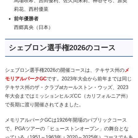
馬場咲希、吉田優利、佐久間朱莉、神谷そら、原英
莉花、西村優菜
前年優勝者
西郷真央（日本）
シェブロン選手権2026のコース
シェブロン選手権2026の開催コースは、テキサス州の
メ
モリアルパークGC
です。2023年大会から前年までは同じ
テキサス州のザ・クラブatカールストン・ウッズ、2023
年大会まではミッションヒルズCC（カリフォルニア州）
で長期に渡り開催されてきました。
メモリアルパークGCは1926年開場のパブリックコース
で、PGAツアーの「ヒューストンオープン」の舞台とな
っている（1951～1963年・2020～2025年）コースでもあ