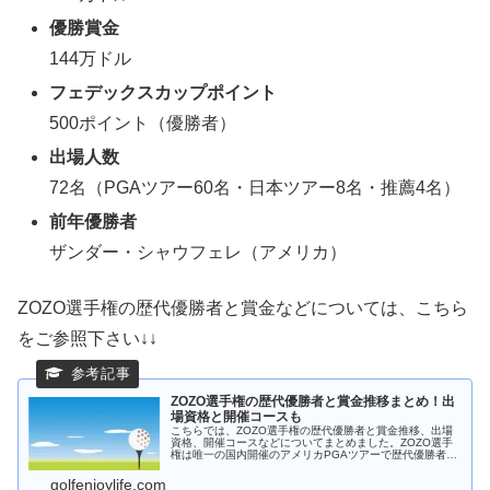
優勝賞金
144万ドル
フェデックスカップポイント
500ポイント（優勝者）
出場人数
72名（PGAツアー60名・日本ツアー8名・推薦4名）
前年優勝者
ザンダー・シャウフェレ（アメリカ）
ZOZO選手権の歴代優勝者と賞金などについては、こちら
をご参照下さい↓↓
ZOZO選手権の歴代優勝者と賞金推移まとめ！出
場資格と開催コースも
こちらでは、ZOZO選手権の歴代優勝者と賞金推移、出場
資格、開催コースなどについてまとめました。ZOZO選手
権は唯一の国内開催のアメリカPGAツアーで歴代優勝者に
はビッグネームが並びます。賞金は国内ツアーとは桁違い
で出場資格も絞られています。
golfenjoylife.com