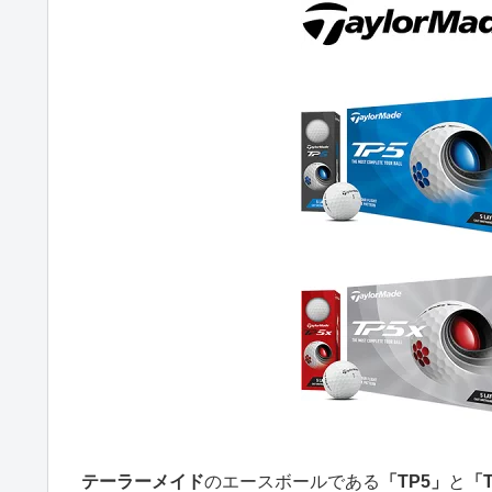
テーラーメイド
のエースボールである
「TP5」
と
「