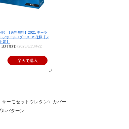
3倍】【送料無料】2021 テーラ
 ゴルフボール 1ダース US仕様【メ
対応】
、送料無料)
(2023/8/15時点)
楽天で購入
：サーモセットウレタン）カバー
プルパターン