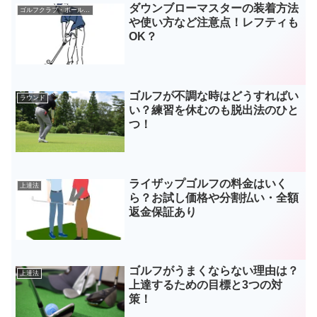
ダウンブローマスターの装着方法
ゴルフクラブ・ボールなどギア
や使い方など注意点！レフティも
OK？
ゴルフが不調な時はどうすればい
ラウンド
い？練習を休むのも脱出法のひと
つ！
ライザップゴルフの料金はいく
上達法
ら？お試し価格や分割払い・全額
返金保証あり
ゴルフがうまくならない理由は？
上達法
上達するための目標と3つの対
策！