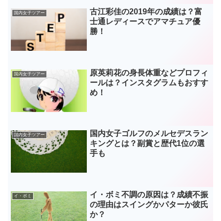
古江彩佳の2019年の成績は？富
国内女子ツアー
士通レディースでアマチュア優
勝！
原英莉花の身長体重などプロフィ
国内女子ツアー
ールは？インスタグラムもおすす
め！
国内女子ゴルフのメルセデスラン
国内女子ツアー
キングとは？副賞と歴代1位の選
手も
イ・ボミ不調の原因は？成績不振
イ・ボミ
の理由はスイングかパターか彼氏
か？