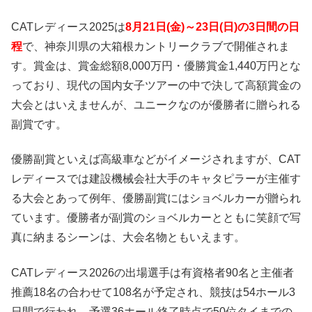
CATレディース2025は
8月21日(金)～23日(日)の3日間の日
程
で、神奈川県の大箱根カントリークラブで開催されま
す。賞金は、賞金総額8,000万円・優勝賞金1,440万円とな
っており、現代の国内女子ツアーの中で決して高額賞金の
大会とはいえませんが、ユニークなのが優勝者に贈られる
副賞です。
優勝副賞といえば高級車などがイメージされますが、CAT
レディースでは建設機械会社大手のキャタピラーが主催す
る大会とあって例年、優勝副賞にはショベルカーが贈られ
ています。優勝者が副賞のショベルカーとともに笑顔で写
真に納まるシーンは、大会名物ともいえます。
CATレディース2026の出場選手は有資格者90名と主催者
推薦18名の合わせて108名が予定され、競技は54ホール3
日間で行われ、予選36ホール終了時点で50位タイまでの