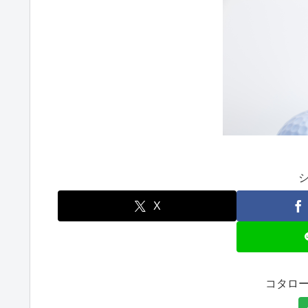
X
コタロ