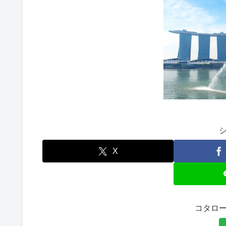
X
コタロ